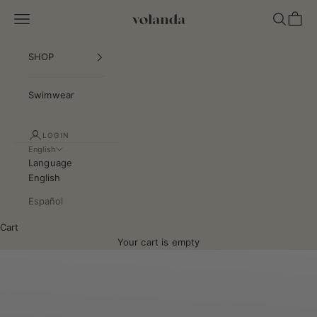
Skip to content
Navigation menu
Search
Cart
VOLANDA COLLECTI
SHOP
Swimwear
LOGIN
English
Language
English
Español
Cart
Swimwear collection
Your cart is empty
SHOP